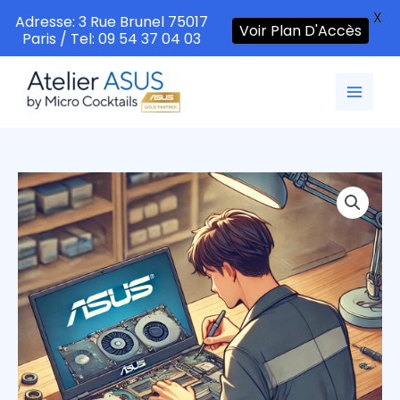
X
Adresse: 3 Rue Brunel 75017
Voir Plan D'Accès
Paris / Tel: 09 54 37 04 03
Aller
au
contenu