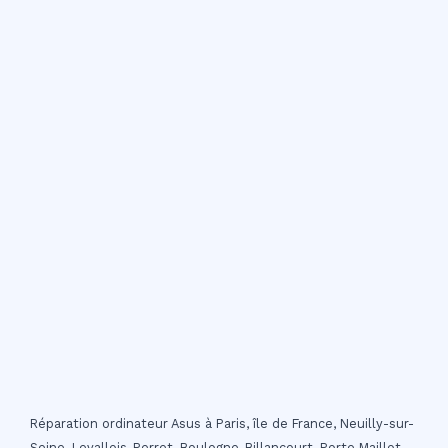
Réparation ordinateur Asus à Paris, île de France, Neuilly-sur-
Seine, Levallois-Perret, Boulogne-Billancourt, Porte Maillot,