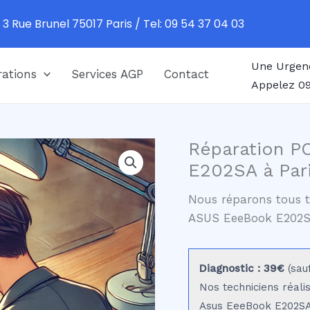
 3 Rue Brunel 75017 Paris / Tel: 09 54 37 04 03
Une Urgen
ations
Services AGP
Contact
Appelez 09
Réparation P
E202SA à Par
Nous réparons tous t
ASUS EeeBook E202
Diagnostic : 39€
(sau
Nos techniciens réali
Asus EeeBook E202SA a