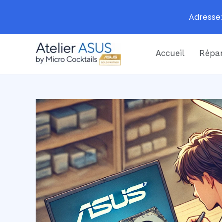
Adresse:
Aller
Accueil
Répar
au
contenu