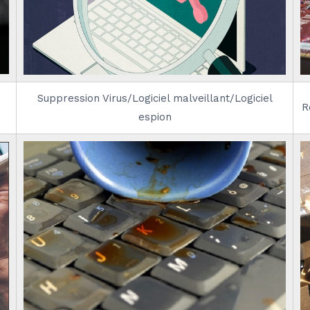
Suppression Virus/Logiciel malveillant/Logiciel
R
espion