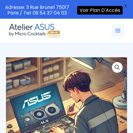
X
Adresse: 3 Rue Brunel 75017
Voir Plan D'Accès
Paris / Tel: 09 54 37 04 03
Aller
au
contenu