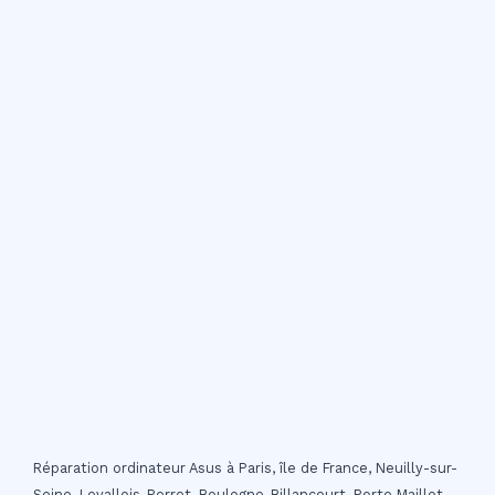
Réparation ordinateur Asus à Paris, île de France, Neuilly-sur-
Seine, Levallois-Perret, Boulogne-Billancourt, Porte Maillot,