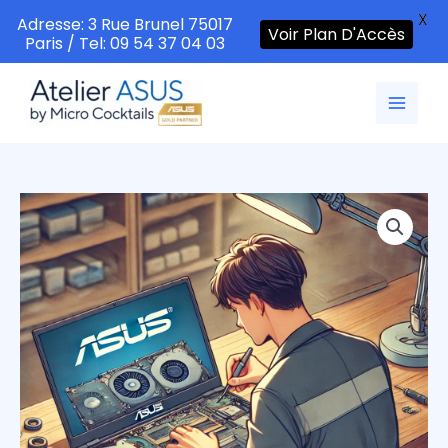
X
Adresse: 3 Rue Brunel 75017
Voir Plan D'Accès
Paris / Tel: 09 54 37 04 03
Aller
au
contenu