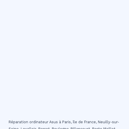
Réparation ordinateur Asus à Paris, île de France, Neuilly-sur-
Seine, Levallois-Perret, Boulogne-Billancourt, Porte Maillot,