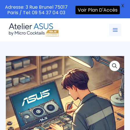
X
Adresse: 3 Rue Brunel 75017
Voir Plan D'Accès
Paris / Tel: 09 54 37 04 03
Aller
au
contenu