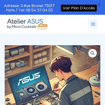
X
Adresse: 3 Rue Brunel 75017
Voir Plan D'Accès
Paris / Tel: 09 54 37 04 03
Aller
au
contenu