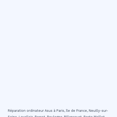
Réparation ordinateur Asus à Paris, île de France, Neuilly-sur-
Seine, Levallois-Perret, Boulogne-Billancourt, Porte Maillot,