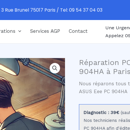
 3 Rue Brunel 75017 Paris / Tel: 09 54 37 04 03
Une Urgen
ations
Services AGP
Contact
Appelez 09
Réparation P
904HA à Pari
Nous réparons tous t
ASUS Eee PC 904HA
Diagnostic : 39€
(sau
Nos techniciens réali
PC 904HA afin d'édite