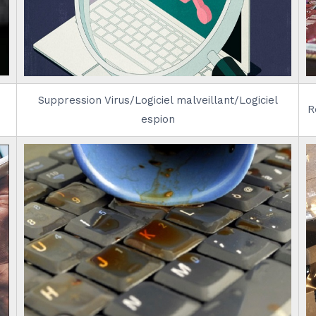
Suppression Virus/Logiciel malveillant/Logiciel
R
espion