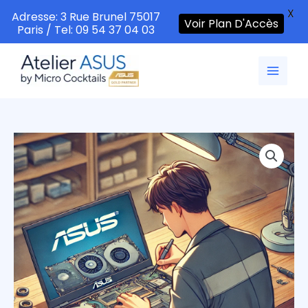
X
Adresse: 3 Rue Brunel 75017
Voir Plan D'Accès
Paris / Tel: 09 54 37 04 03
Aller
au
contenu