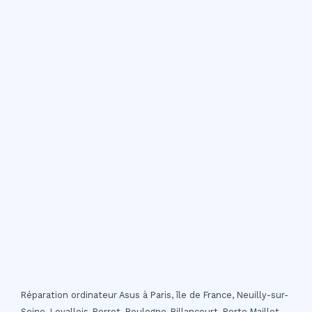
Réparation ordinateur Asus à Paris, île de France, Neuilly-sur-
Seine, Levallois-Perret, Boulogne-Billancourt, Porte Maillot,