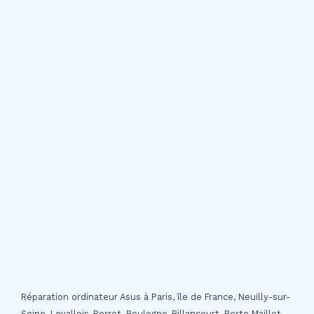
Réparation ordinateur Asus à Paris, île de France, Neuilly-sur-
Seine, Levallois-Perret, Boulogne-Billancourt, Porte Maillot,