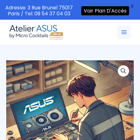
X
Adresse: 3 Rue Brunel 75017
Voir Plan D'Accès
Paris / Tel: 09 54 37 04 03
Aller
au
contenu