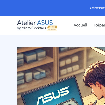
Adresse:
Aller
Accueil
Répar
au
contenu