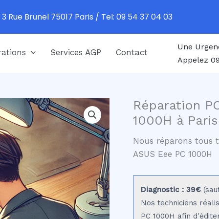
 3 Rue Brunel 75017 Paris / Tel: 09 54 37 04 03
Une Urgen
ations
Services AGP
Contact
Appelez 09
Réparation P
1000H à Paris
Nous réparons tous t
ASUS Eee PC 1000H
Diagnostic : 39€
(sau
Nos techniciens réali
PC 1000H afin d'édite