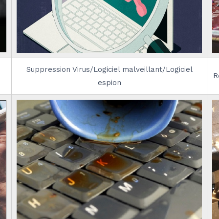
Suppression Virus/Logiciel malveillant/Logiciel
R
espion