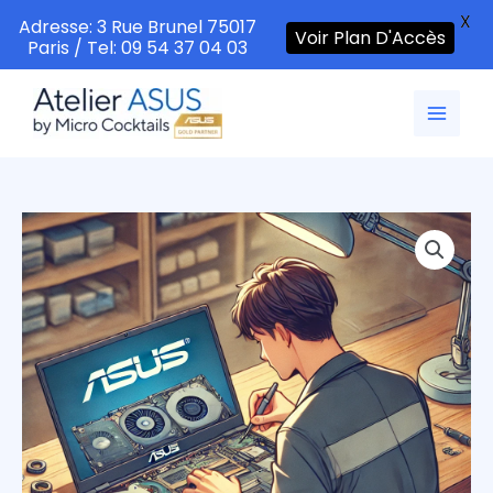
X
Adresse: 3 Rue Brunel 75017
Voir Plan D'Accès
Paris / Tel: 09 54 37 04 03
Aller
au
contenu