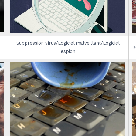
Suppression Virus/Logiciel malveillant/Logiciel
R
espion