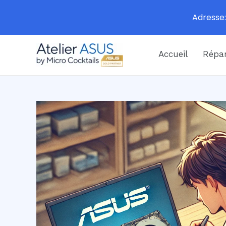
Adresse:
Aller
Accueil
Répar
au
contenu