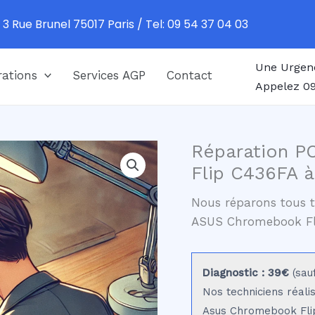
 3 Rue Brunel 75017 Paris / Tel: 09 54 37 04 03
Une Urgen
ations
Services AGP
Contact
Appelez 09
Réparation P
Flip C436FA à
Nous réparons tous t
ASUS Chromebook Fl
Diagnostic : 39€
(sau
Nos techniciens réali
Asus Chromebook Flip 