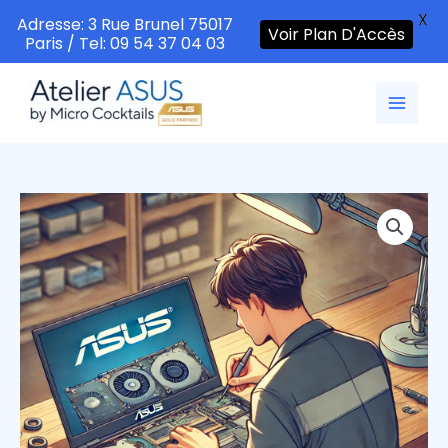
X
Adresse: 3 Rue Brunel 75017
Voir Plan D'Accès
Paris / Tel: 09 54 37 04 03
Aller
au
contenu