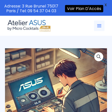
X
Adresse: 3 Rue Brunel 75017
Voir Plan D'Accès
Paris / Tel: 09 54 37 04 03
Aller
au
contenu