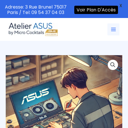
X
Adresse: 3 Rue Brunel 75017
Voir Plan D'Accès
Paris / Tel: 09 54 37 04 03
Aller
au
contenu