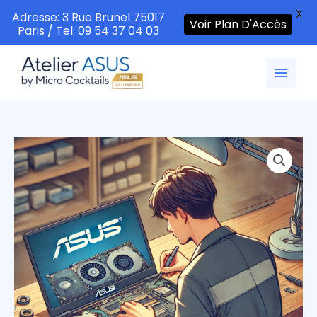
X
Adresse: 3 Rue Brunel 75017
Voir Plan D'Accès
Paris / Tel: 09 54 37 04 03
Aller
au
contenu