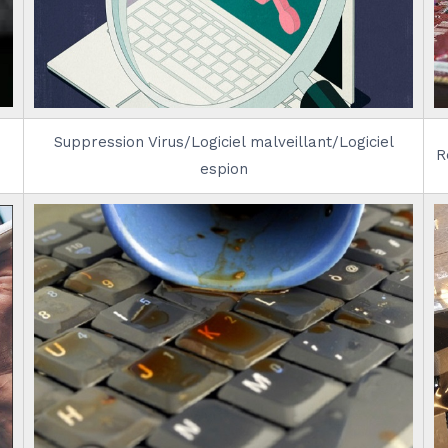
Suppression Virus/Logiciel malveillant/Logiciel
R
espion