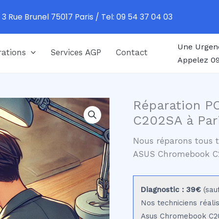
 3 Rue Brunel 75017 Paris / Tel: 09 54 37 04 03
Une Urgen
ations
Services AGP
Contact
Appelez 09
Réparation P
C202SA à Par
Nous réparons tous t
ASUS Chromebook C
Diagnostic : 39€
(sau
Nos techniciens réali
Asus Chromebook C202