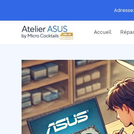
Adresse:
Aller
Accueil
Répar
au
contenu