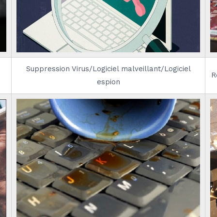
Suppression Virus/Logiciel malveillant/Logiciel
R
espion