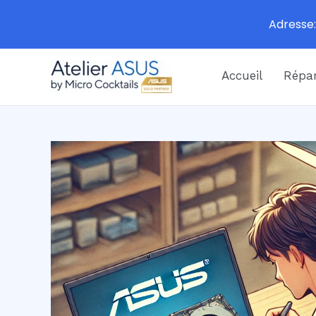
Adresse:
Aller
Accueil
Répar
au
contenu