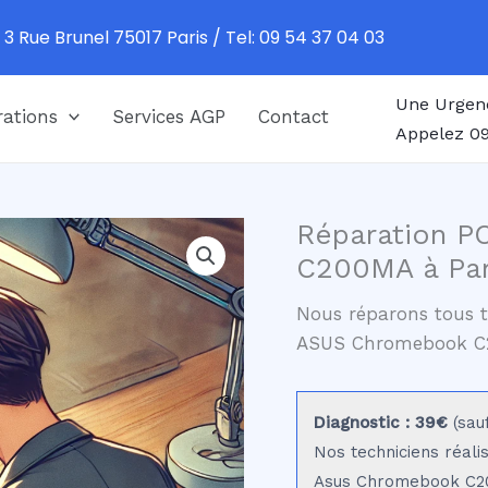
 3 Rue Brunel 75017 Paris / Tel: 09 54 37 04 03
Une Urgen
ations
Services AGP
Contact
Appelez 09
Réparation P
C200MA à Par
Nous réparons tous t
ASUS Chromebook 
Diagnostic : 39€
(sau
Nos techniciens réali
Asus Chromebook C200