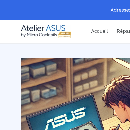
Adresse:
Aller
Accueil
Répar
au
contenu