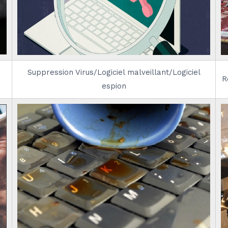
Suppression Virus/Logiciel malveillant/Logiciel
R
espion