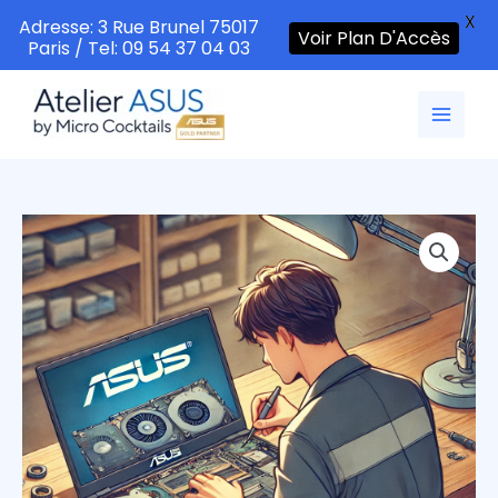
X
Adresse: 3 Rue Brunel 75017
Voir Plan D'Accès
Paris / Tel: 09 54 37 04 03
Aller
au
contenu