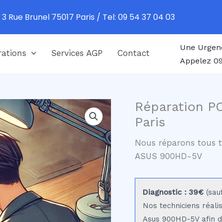
 3 Rue Brunel 75017 Paris / Tel: 09 54 37 04 03
Une Urgen
ations
Services AGP
Contact
Appelez 09
Réparation P
Paris
Nous réparons tous t
ASUS 900HD-5V
Diagnostic : 39€
(sau
Nos techniciens réali
Asus 900HD-5V afin d'