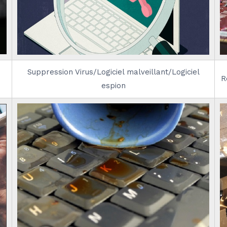
Suppression Virus/Logiciel malveillant/Logiciel
R
espion