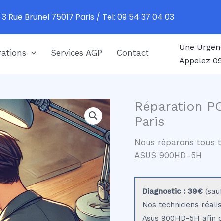
 3 Rue Brunel 75017 Paris / Tel: 09 54 37 04 03
Une Urgen
ations
Services AGP
Contact
Appelez 09
Réparation P
Paris
Nous réparons tous t
ASUS 900HD-5H
Diagnostic : 39€
(sau
Nos techniciens réali
Asus 900HD-5H afin d'