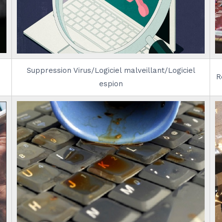
Suppression Virus/Logiciel malveillant/Logiciel
R
espion