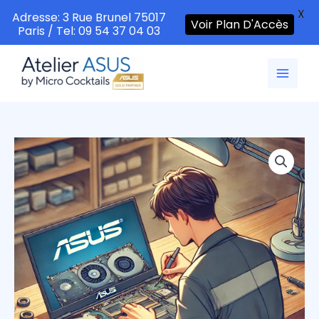
X
Adresse: 3 Rue Brunel 75017
Voir Plan D'Accès
Paris / Tel: 09 54 37 04 03
Aller
au
contenu