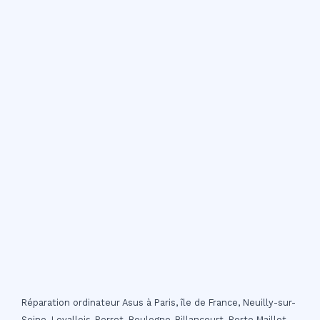
Réparation ordinateur Asus à Paris, île de France, Neuilly-sur-
Seine, Levallois-Perret, Boulogne-Billancourt, Porte Maillot,