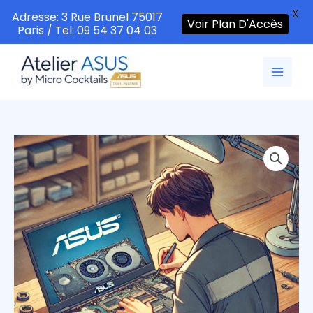
X
Adresse: 3 Rue Brunel 75017
Voir Plan D'Accès
Paris / Tel: 09 54 37 04 03
Aller
au
contenu