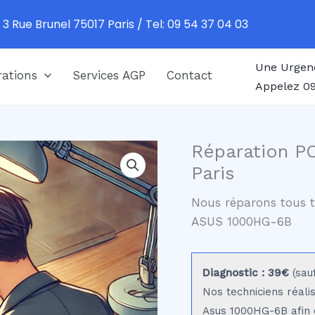
 3 Rue Brunel 75017 Paris / Tel: 09 54 37 04 03
Une Urgen
ations
Services AGP
Contact
Appelez 09
Réparation P
Paris
Nous réparons tous t
ASUS 1000HG-6B
Diagnostic : 39€
(sau
Nos techniciens réali
Asus 1000HG-6B afin d