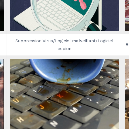
Suppression Virus/Logiciel malveillant/Logiciel
R
espion