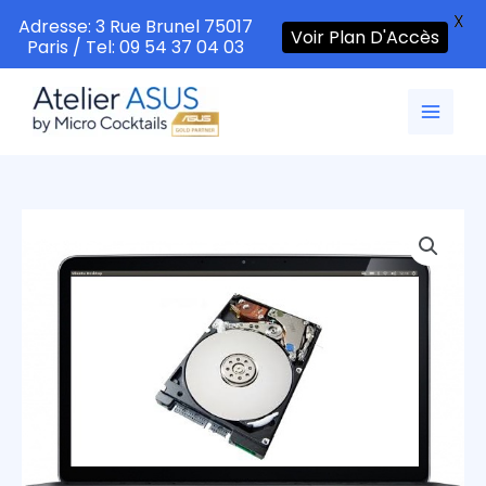
X
Adresse: 3 Rue Brunel 75017
Voir Plan D'Accès
Paris / Tel: 09 54 37 04 03
Aller
au
contenu