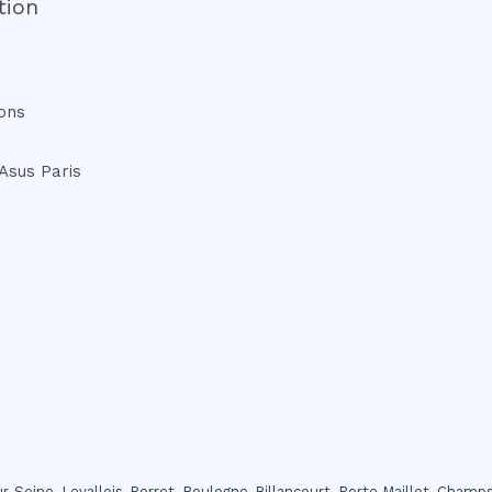
tion
ons
Asus Paris
sur-Seine, Levallois-Perret, Boulogne-Billancourt, Porte Maillot, Champ