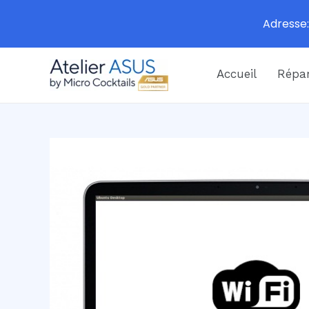
Adresse:
Aller
Accueil
Répar
au
contenu