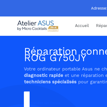
Adresse:
Aller
Accueil
Répar
au
contenu
Réparation conne
ROG G750JY
Votre ordinateur portable Asus ne c
diagnostic rapide
et une réparation 
techniciens spécialisés
pour garantir
Demander un Devis