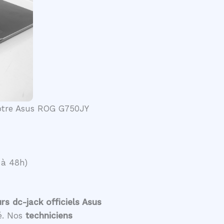
votre Asus ROG G750JY
 à 48h)
s dc-jack officiels Asus
té. Nos
techniciens