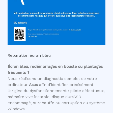
Réparation écran bleu
Écran bleu, redémarrages en boucle ou plantages
fréquents ?
Nous réalisons un diagnostic complet de votre
ordinateur
Asus
afin d’identifier précisément
l’origine du dysfonctionnement : pilote défectueux,
mémoire vive instable, disque dur/SSD
endommagé, surchauffe ou corruption du système
Windows.