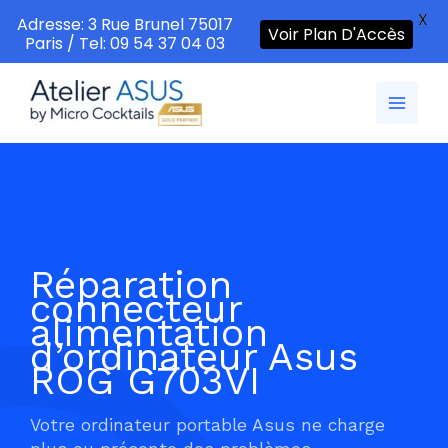
X
Adresse: 3 Rue Brunel 75017
Voir Plan D'Accès
Paris / Tel: 09 54 37 04 03
Aller
au
contenu
Réparation
connecteur
alimentation
d’ordinateur Asus
ROG G703VI
Votre ordinateur portable Asus ne charge