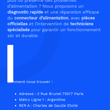
plus ou présente des problèmes
d’alimentation ? Nous proposons un
diagnostic rapide
et une réparation efficace
du
connecteur d’alimentation
, avec
pièces
officielles
et l’intervention de
techniciens
spécialisés
pour garantir un fonctionnement
sûr et durable.
Demander un Devis
Prendre RDV
Comment nous trouver :
Adresse : 3 Rue Brunel 75017 Paris
Métro Ligne 1 : Argentine
RER A : Charles de Gaulle Etoile