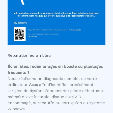
Réparation écran bleu
Écran bleu, redémarrages en boucle ou plantages
fréquents ?
Nous réalisons un diagnostic complet de votre
ordinateur
Asus
afin d’identifier précisément
l’origine du dysfonctionnement : pilote défectueux,
mémoire vive instable, disque dur/SSD
endommagé, surchauffe ou corruption du système
Windows.