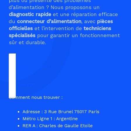
plus ou présente des problèmes
d’alimentation ? Nous proposons un
diagnostic rapide
et une réparation efficace
du
connecteur d’alimentation
, avec
pièces
officielles
et l’intervention de
techniciens
spécialisés
pour garantir un fonctionnement
sûr et durable.
Demander un Devis
Prendre RDV
Comment nous trouver :
Adresse : 3 Rue Brunel 75017 Paris
Métro Ligne 1 : Argentine
RER A : Charles de Gaulle Etoile