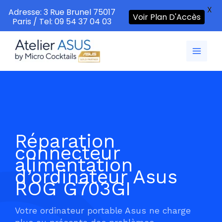
X
Adresse: 3 Rue Brunel 75017
Voir Plan D'Accès
Paris / Tel: 09 54 37 04 03
Aller
au
contenu
Réparation
connecteur
alimentation
d’ordinateur Asus
ROG G703GI
Votre ordinateur portable Asus ne charge