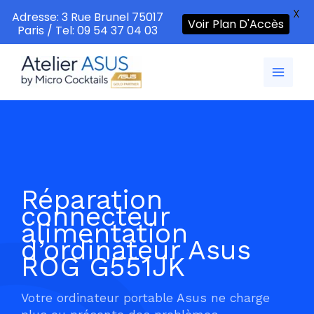
X
Adresse: 3 Rue Brunel 75017
Voir Plan D'Accès
Paris / Tel: 09 54 37 04 03
Aller
au
contenu
Réparation
connecteur
alimentation
d’ordinateur Asus
ROG G551JK
Votre ordinateur portable Asus ne charge