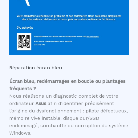
Réparation écran bleu
Écran bleu, redémarrages en boucle ou plantages
fréquents ?
Nous réalisons un diagnostic complet de votre
ordinateur
Asus
afin d’identifier précisément
l’origine du dysfonctionnement : pilote défectueux,
mémoire vive instable, disque dur/SSD
endommagé, surchauffe ou corruption du système
Windows.