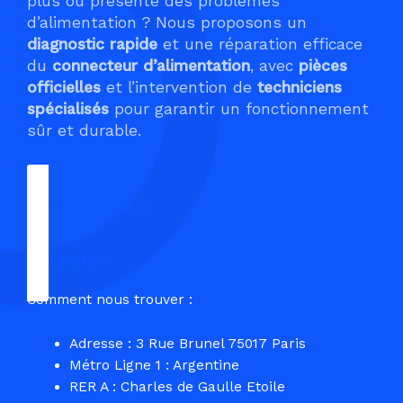
plus ou présente des problèmes
d’alimentation ? Nous proposons un
diagnostic rapide
et une réparation efficace
du
connecteur d’alimentation
, avec
pièces
officielles
et l’intervention de
techniciens
spécialisés
pour garantir un fonctionnement
sûr et durable.
Demander un Devis
Prendre RDV
Comment nous trouver :
Adresse : 3 Rue Brunel 75017 Paris
Métro Ligne 1 : Argentine
RER A : Charles de Gaulle Etoile