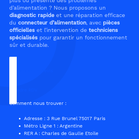
plus ou présente des problèmes
d’alimentation ? Nous proposons un
diagnostic rapide
et une réparation efficace
du
connecteur d’alimentation
, avec
pièces
officielles
et l’intervention de
techniciens
spécialisés
pour garantir un fonctionnement
sûr et durable.
Demander un Devis
Prendre RDV
Comment nous trouver :
Adresse : 3 Rue Brunel 75017 Paris
Métro Ligne 1 : Argentine
RER A : Charles de Gaulle Etoile