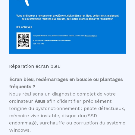
Réparation écran bleu
Écran bleu, redémarrages en boucle ou plantages
fréquents ?
Nous réalisons un diagnostic complet de votre
ordinateur
Asus
afin d’identifier précisément
l’origine du dysfonctionnement : pilote défectueux,
mémoire vive instable, disque dur/SSD
endommagé, surchauffe ou corruption du système
Windows.