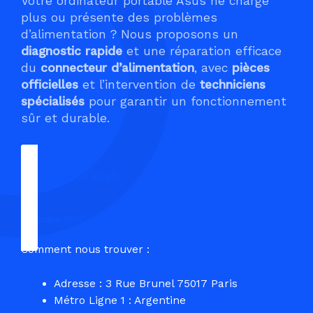
Votre ordinateur portable Asus ne charge
plus ou présente des problèmes
d’alimentation ? Nous proposons un
diagnostic rapide
et une réparation efficace
du
connecteur d’alimentation
, avec
pièces
officielles
et l’intervention de
techniciens
spécialisés
pour garantir un fonctionnement
sûr et durable.
Demander un Devis
Prendre RDV
Comment nous trouver :
Adresse : 3 Rue Brunel 75017 Paris
Métro Ligne 1 : Argentine