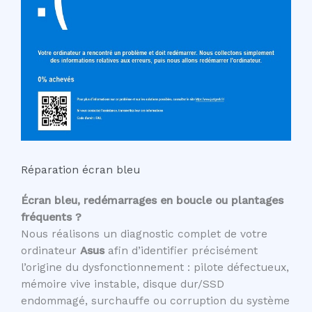
Réparation écran bleu
Écran bleu, redémarrages en boucle ou plantages
fréquents ?
Nous réalisons un diagnostic complet de votre
ordinateur
Asus
afin d’identifier précisément
l’origine du dysfonctionnement : pilote défectueux,
mémoire vive instable, disque dur/SSD
endommagé, surchauffe ou corruption du système