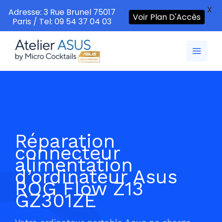
X
Adresse: 3 Rue Brunel 75017
Voir Plan D'Accès
Paris / Tel: 09 54 37 04 03
Aller
au
contenu
Réparation
connecteur
alimentation
d’ordinateur Asus
ROG Flow Z13
GZ301ZE