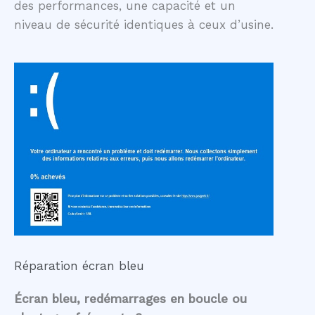
des performances, une capacité et un
niveau de sécurité identiques à ceux d’usine.
Réparation écran bleu
Écran bleu, redémarrages en boucle ou