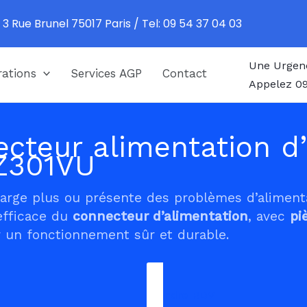
 3 Rue Brunel 75017 Paris / Tel: 09 54 37 04 03
Une Urgen
ations
Services AGP
Contact
Appelez 09
cteur alimentation d’
Z301VU
harge plus ou présente des problèmes d’alimen
efficace du
connecteur d’alimentation
, avec
pi
 un fonctionnement sûr et durable.
Prendre RDV