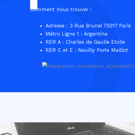
Comment nous trouver :
Adresse : 3 Rue Brunel 75017 Paris
Métro Ligne 1 : Argentine
RER A : Charles de Gaulle Etoile
RER C et E : Neuilly Porte Maillot