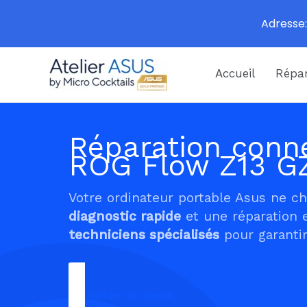
Adresse:
Aller
Accueil
Répar
au
contenu
Réparation conne
ROG Flow Z13 G
Votre ordinateur portable Asus ne c
diagnostic rapide
et une réparation 
techniciens spécialisés
pour garantir
Demander un Devis