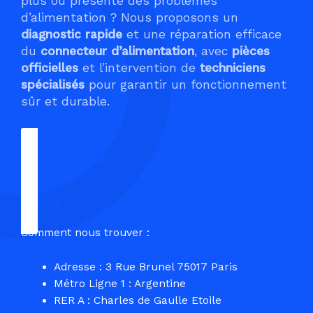
plus ou présente des problèmes
d’alimentation ? Nous proposons un
diagnostic rapide
et une réparation efficace
du
connecteur d’alimentation
, avec
pièces
officielles
et l’intervention de
techniciens
spécialisés
pour garantir un fonctionnement
sûr et durable.
Demander un Devis
Prendre RDV
Comment nous trouver :
Adresse : 3 Rue Brunel 75017 Paris
Métro Ligne 1 : Argentine
RER A : Charles de Gaulle Etoile