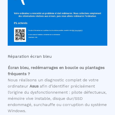
Réparation écran bleu
Écran bleu, redémarrages en boucle ou plantages
fréquents ?
Nous réalisons un diagnostic complet de votre
ordinateur
Asus
afin d’identifier précisément
l’origine du dysfonctionnement : pilote défectueux,
mémoire vive instable, disque dur/SSD
endommagé, surchauffe ou corruption du système
Windows.