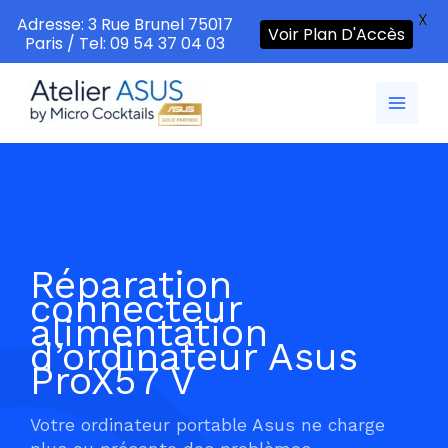
X
Adresse: 3 Rue Brunel 75017
Voir Plan D'Accès
Paris / Tel: 09 54 37 04 03
Aller
au
contenu
Réparation
connecteur
alimentation
d’ordinateur Asus
ProX57 V
Votre ordinateur portable Asus ne charge