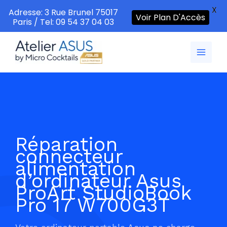
X
Adresse: 3 Rue Brunel 75017
Voir Plan D'Accès
Paris / Tel: 09 54 37 04 03
Aller
au
contenu
Réparation
connecteur
alimentation
d’ordinateur Asus
ProArt StudioBook
Pro 17 W700G3T