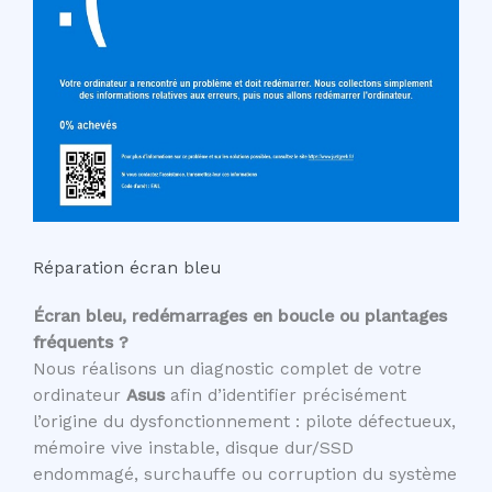
Réparation écran bleu
Écran bleu, redémarrages en boucle ou plantages
fréquents ?
Nous réalisons un diagnostic complet de votre
ordinateur
Asus
afin d’identifier précisément
l’origine du dysfonctionnement : pilote défectueux,
mémoire vive instable, disque dur/SSD
endommagé, surchauffe ou corruption du système