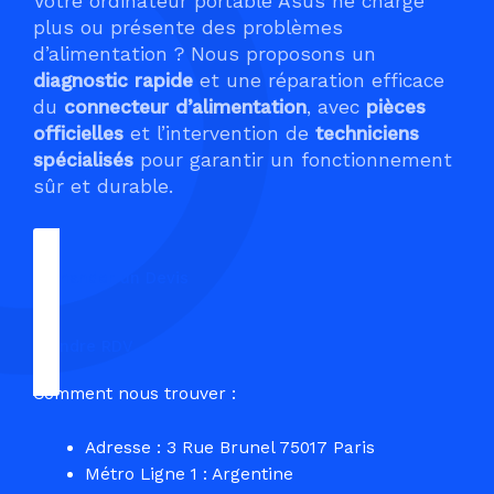
Votre ordinateur portable Asus ne charge
plus ou présente des problèmes
d’alimentation ? Nous proposons un
diagnostic rapide
et une réparation efficace
du
connecteur d’alimentation
, avec
pièces
officielles
et l’intervention de
techniciens
spécialisés
pour garantir un fonctionnement
sûr et durable.
Demander un Devis
Prendre RDV
Comment nous trouver :
Adresse : 3 Rue Brunel 75017 Paris
Métro Ligne 1 : Argentine