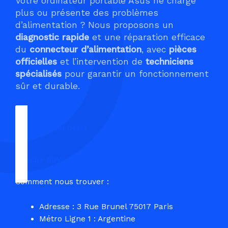
Votre ordinateur portable Asus ne charge
plus ou présente des problèmes
d’alimentation ? Nous proposons un
diagnostic rapide
et une réparation efficace
du
connecteur d’alimentation
, avec
pièces
officielles
et l’intervention de
techniciens
spécialisés
pour garantir un fonctionnement
sûr et durable.
Demander un Devis
Prendre RDV
Comment nous trouver :
Adresse : 3 Rue Brunel 75017 Paris
Métro Ligne 1 : Argentine