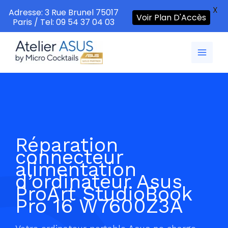
X
Adresse: 3 Rue Brunel 75017
Voir Plan D'Accès
Paris / Tel: 09 54 37 04 03
Aller
au
contenu
Réparation
connecteur
alimentation
d’ordinateur Asus
ProArt StudioBook
Pro 16 W7600Z3A