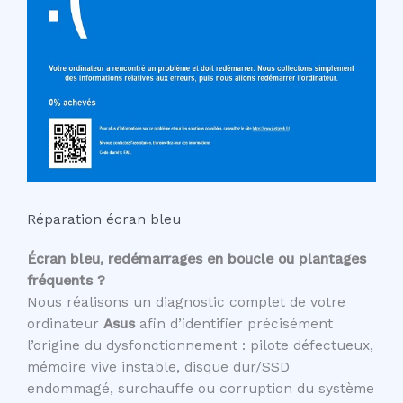
Réparation écran bleu
Écran bleu, redémarrages en boucle ou plantages
fréquents ?
Nous réalisons un diagnostic complet de votre
ordinateur
Asus
afin d’identifier précisément
l’origine du dysfonctionnement : pilote défectueux,
mémoire vive instable, disque dur/SSD
endommagé, surchauffe ou corruption du système