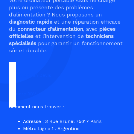
Votre ordinateur portable Asus ne charge
plus ou présente des problèmes
d’alimentation ? Nous proposons un
diagnostic rapide
et une réparation efficace
du
connecteur d’alimentation
, avec
pièces
officielles
et l’intervention de
techniciens
spécialisés
pour garantir un fonctionnement
sûr et durable.
Demander un Devis
Prendre RDV
Comment nous trouver :
Adresse : 3 Rue Brunel 75017 Paris
Métro Ligne 1 : Argentine