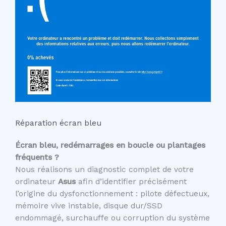
Réparation écran bleu
Écran bleu, redémarrages en boucle ou plantages
fréquents ?
Nous réalisons un diagnostic complet de votre
ordinateur
Asus
afin d’identifier précisément
l’origine du dysfonctionnement : pilote défectueux,
mémoire vive instable, disque dur/SSD
endommagé, surchauffe ou corruption du système