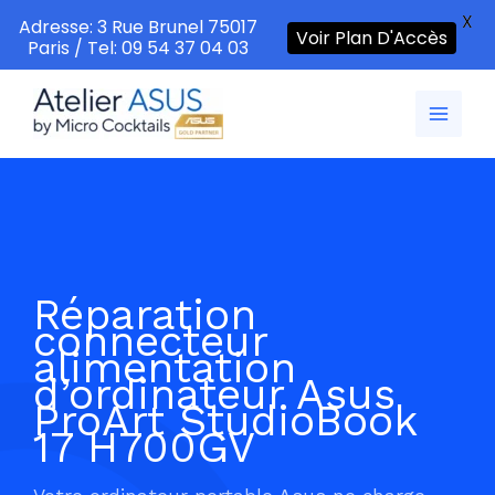
X
Adresse: 3 Rue Brunel 75017
Voir Plan D'Accès
Paris / Tel: 09 54 37 04 03
Aller
au
contenu
Réparation
connecteur
alimentation
d’ordinateur Asus
ProArt StudioBook
17 H700GV