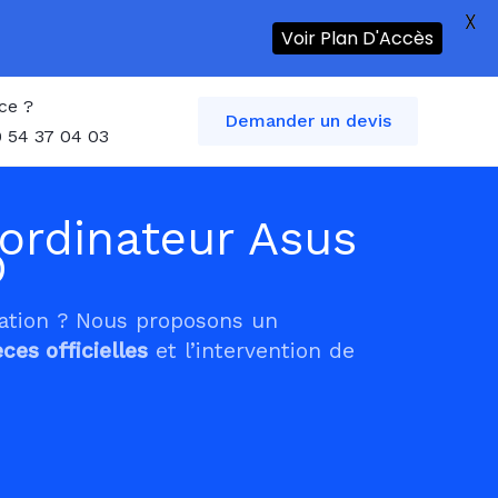
X
Voir Plan D'Accès
ce ?
Demander un devis
 54 37 04 03
ordinateur Asus
D
tation ? Nous proposons un
èces officielles
et l’intervention de