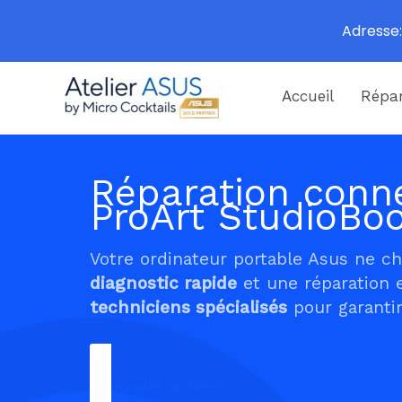
Adresse:
Aller
Accueil
Répar
au
contenu
Réparation conne
ProArt StudioB
Votre ordinateur portable Asus ne c
diagnostic rapide
et une réparation 
techniciens spécialisés
pour garantir
Demander un Devis