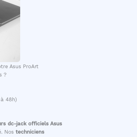
otre Asus ProArt
s ?
 à 48h)
s dc-jack officiels Asus
té. Nos
techniciens