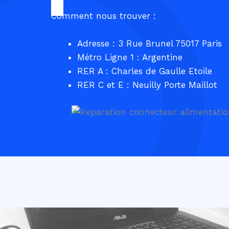
Comment nous trouver :
Adresse : 3 Rue Brunel 75017 Paris
Métro Ligne 1 : Argentine
RER A : Charles de Gaulle Etoile
RER C et E : Neuilly Porte Maillot