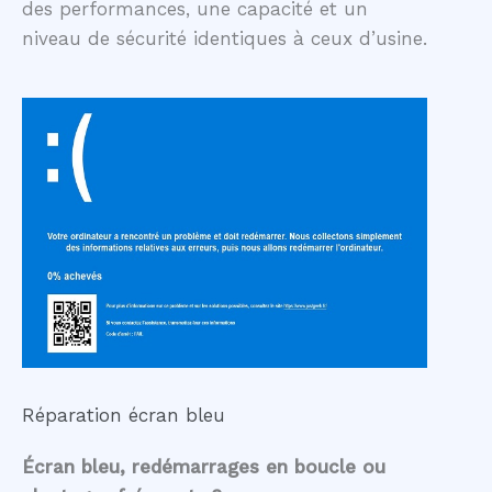
des performances, une capacité et un
niveau de sécurité identiques à ceux d’usine.
Réparation écran bleu
Écran bleu, redémarrages en boucle ou