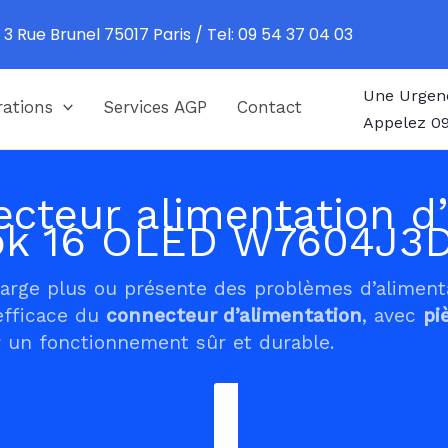
 3 Rue Brunel 75017 Paris / Tel: 09 54 37 04 03
Une Urgen
ations
Services AGP
Contact
Appelez 09
cteur alimentation d’
ook 16 OLED W7604J3
harge plus ou présente des problèmes d’alimen
efficace du
connecteur d’alimentation
, avec
pi
 un fonctionnement sûr et durable.
Prendre RDV