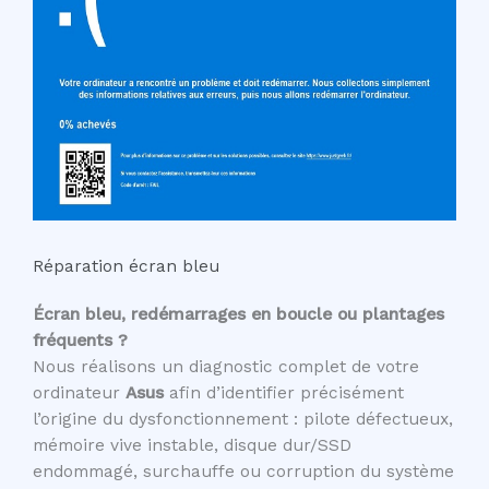
Réparation écran bleu
Écran bleu, redémarrages en boucle ou plantages
fréquents ?
Nous réalisons un diagnostic complet de votre
ordinateur
Asus
afin d’identifier précisément
l’origine du dysfonctionnement : pilote défectueux,
mémoire vive instable, disque dur/SSD
endommagé, surchauffe ou corruption du système