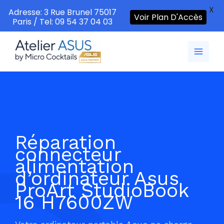
X
Adresse: 3 Rue Brunel 75017
Voir Plan D'Accès
Paris / Tel: 09 54 37 04 03
Aller
au
contenu
Réparation
connecteur
alimentation
d’ordinateur Asus
ProArt StudioBook
16 H7600ZW