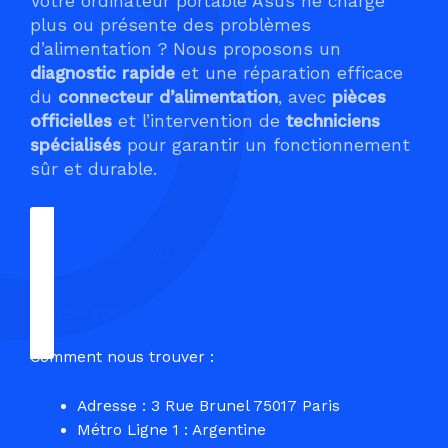
Votre ordinateur portable Asus ne charge
plus ou présente des problèmes
d’alimentation ? Nous proposons un
diagnostic rapide
et une réparation efficace
du
connecteur d’alimentation
, avec
pièces
officielles
et l’intervention de
techniciens
spécialisés
pour garantir un fonctionnement
sûr et durable.
Demander un Devis
Prendre RDV
Comment nous trouver :
Adresse : 3 Rue Brunel 75017 Paris
Métro Ligne 1 : Argentine