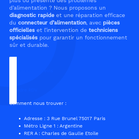
plus ou présente des problèmes
d’alimentation ? Nous proposons un
diagnostic rapide
et une réparation efficace
du
connecteur d’alimentation
, avec
pièces
officielles
et l’intervention de
techniciens
spécialisés
pour garantir un fonctionnement
sûr et durable.
Demander un Devis
Prendre RDV
Comment nous trouver :
Adresse : 3 Rue Brunel 75017 Paris
Métro Ligne 1 : Argentine
RER A : Charles de Gaulle Etoile