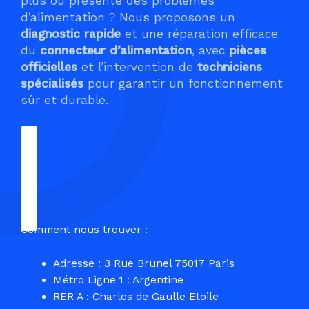
plus ou présente des problèmes
d’alimentation ? Nous proposons un
diagnostic rapide
et une réparation efficace
du
connecteur d’alimentation
, avec
pièces
officielles
et l’intervention de
techniciens
spécialisés
pour garantir un fonctionnement
sûr et durable.
Demander un Devis
Prendre RDV
Comment nous trouver :
Adresse : 3 Rue Brunel 75017 Paris
Métro Ligne 1 : Argentine
RER A : Charles de Gaulle Etoile