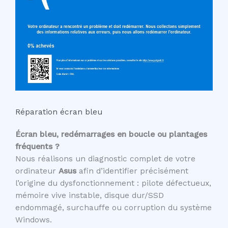
Réparation écran bleu
Écran bleu, redémarrages en boucle ou plantages
fréquents ?
Nous réalisons un diagnostic complet de votre
ordinateur
Asus
afin d’identifier précisément
l’origine du dysfonctionnement : pilote défectueux,
mémoire vive instable, disque dur/SSD
endommagé, surchauffe ou corruption du système
Windows.