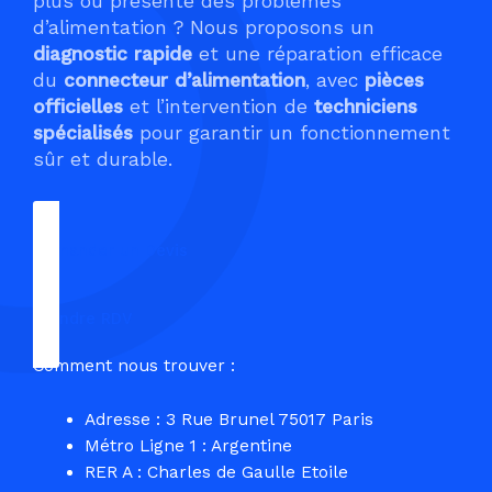
plus ou présente des problèmes
d’alimentation ? Nous proposons un
diagnostic rapide
et une réparation efficace
du
connecteur d’alimentation
, avec
pièces
officielles
et l’intervention de
techniciens
spécialisés
pour garantir un fonctionnement
sûr et durable.
Demander un Devis
Prendre RDV
Comment nous trouver :
Adresse : 3 Rue Brunel 75017 Paris
Métro Ligne 1 : Argentine
RER A : Charles de Gaulle Etoile