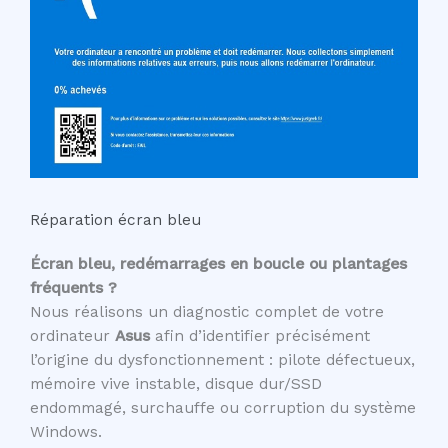
Réparation écran bleu
Écran bleu, redémarrages en boucle ou plantages
fréquents ?
Nous réalisons un diagnostic complet de votre
ordinateur
Asus
afin d’identifier précisément
l’origine du dysfonctionnement : pilote défectueux,
mémoire vive instable, disque dur/SSD
endommagé, surchauffe ou corruption du système
Windows.