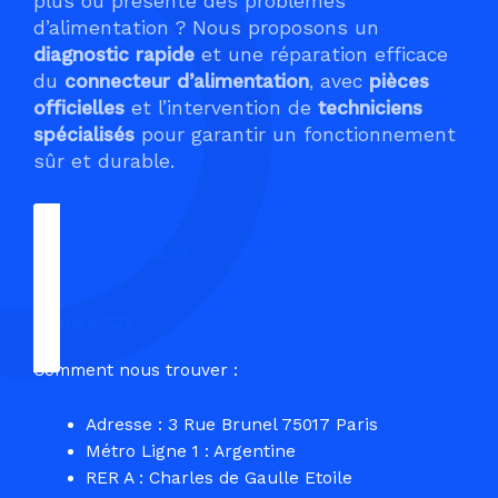
plus ou présente des problèmes
d’alimentation ? Nous proposons un
diagnostic rapide
et une réparation efficace
du
connecteur d’alimentation
, avec
pièces
officielles
et l’intervention de
techniciens
spécialisés
pour garantir un fonctionnement
sûr et durable.
Demander un Devis
Prendre RDV
Comment nous trouver :
Adresse : 3 Rue Brunel 75017 Paris
Métro Ligne 1 : Argentine
RER A : Charles de Gaulle Etoile