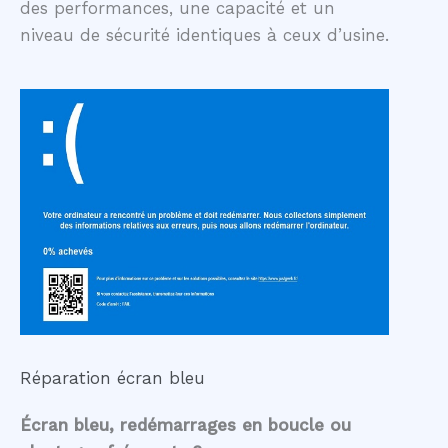
des performances, une capacité et un
niveau de sécurité identiques à ceux d’usine.
Réparation écran bleu
Écran bleu, redémarrages en boucle ou