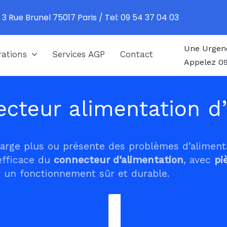
 3 Rue Brunel 75017 Paris / Tel: 09 54 37 04 03
Une Urgen
ations
Services AGP
Contact
Appelez 09
cteur alimentation d’
harge plus ou présente des problèmes d’alimen
efficace du
connecteur d’alimentation
, avec
pi
 un fonctionnement sûr et durable.
Prendre RDV