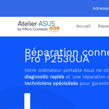
Adresse:
Aller
Accueil
Répar
au
contenu
Réparation conne
Pro P2530UA
Votre ordinateur portable Asus ne c
diagnostic rapide
et une réparation 
techniciens spécialisés
pour garantir
Demander un Devis