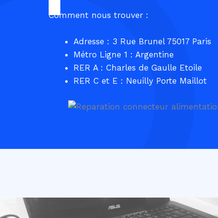
Comment nous trouver :
Adresse : 3 Rue Brunel 75017 Paris
Métro Ligne 1 : Argentine
RER A : Charles de Gaulle Etoile
RER C et E : Neuilly Porte Maillot