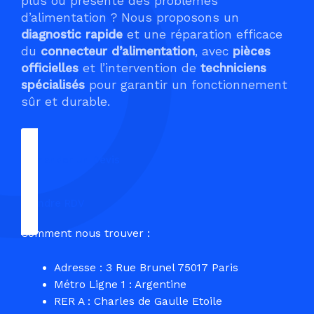
plus ou présente des problèmes
d’alimentation ? Nous proposons un
diagnostic rapide
et une réparation efficace
du
connecteur d’alimentation
, avec
pièces
officielles
et l’intervention de
techniciens
spécialisés
pour garantir un fonctionnement
sûr et durable.
Demander un Devis
Prendre RDV
Comment nous trouver :
Adresse : 3 Rue Brunel 75017 Paris
Métro Ligne 1 : Argentine
RER A : Charles de Gaulle Etoile