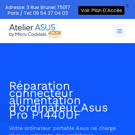
X
Adresse: 3 Rue Brunel 75017
Voir Plan D'Accès
Paris / Tel: 09 54 37 04 03
Aller
au
contenu
Réparation
connecteur
alimentation
d’ordinateur Asus
Pro P1440UF
Votre ordinateur portable Asus ne charge