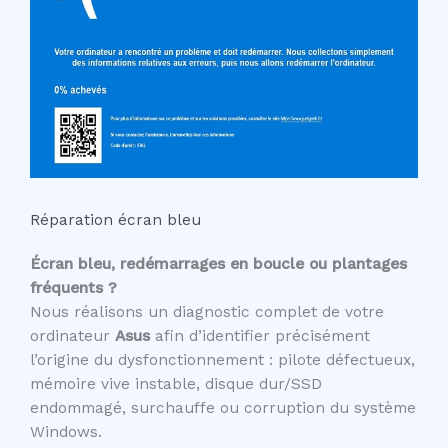
Réparation écran bleu
Écran bleu, redémarrages en boucle ou plantages
fréquents ?
Nous réalisons un diagnostic complet de votre
ordinateur
Asus
afin d’identifier précisément
l’origine du dysfonctionnement : pilote défectueux,
mémoire vive instable, disque dur/SSD
endommagé, surchauffe ou corruption du système
Windows.