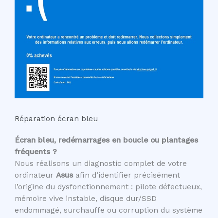
Réparation écran bleu
Écran bleu, redémarrages en boucle ou plantages
fréquents ?
Nous réalisons un diagnostic complet de votre
ordinateur
Asus
afin d’identifier précisément
l’origine du dysfonctionnement : pilote défectueux,
mémoire vive instable, disque dur/SSD
endommagé, surchauffe ou corruption du système