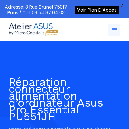
X
Adresse: 3 Rue Brunel 75017
Voir Plan D'Accès
Paris / Tel: 09 54 37 04 03
Aller
au
contenu
Réparation
connecteur
alimentation
d’ordinateur Asus
Pro Essential
PU551JH