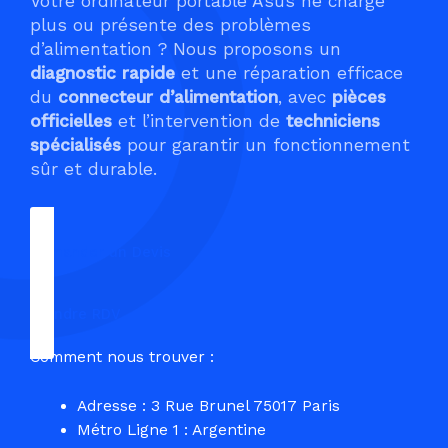
Votre ordinateur portable Asus ne charge
plus ou présente des problèmes
d’alimentation ? Nous proposons un
diagnostic rapide
et une réparation efficace
du
connecteur d’alimentation
, avec
pièces
officielles
et l’intervention de
techniciens
spécialisés
pour garantir un fonctionnement
sûr et durable.
Demander un Devis
Prendre RDV
Comment nous trouver :
Adresse : 3 Rue Brunel 75017 Paris
Métro Ligne 1 : Argentine