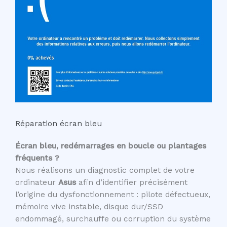
Réparation écran bleu
Écran bleu, redémarrages en boucle ou plantages
fréquents ?
Nous réalisons un diagnostic complet de votre
ordinateur
Asus
afin d’identifier précisément
l’origine du dysfonctionnement : pilote défectueux,
mémoire vive instable, disque dur/SSD
endommagé, surchauffe ou corruption du système