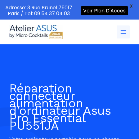
X
Adresse: 3 Rue Brunel 75017
Voir Plan D'Accès
Paris / Tel: 09 54 37 04 03
Aller
au
contenu
Réparation
connecteur
alimentation
d’ordinateur Asus
Pro Essential
PU551JA