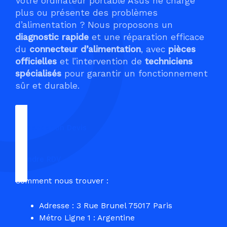
Votre ordinateur portable Asus ne charge
plus ou présente des problèmes
d’alimentation ? Nous proposons un
diagnostic rapide
et une réparation efficace
du
connecteur d’alimentation
, avec
pièces
officielles
et l’intervention de
techniciens
spécialisés
pour garantir un fonctionnement
sûr et durable.
Demander un Devis
Prendre RDV
Comment nous trouver :
Adresse : 3 Rue Brunel 75017 Paris
Métro Ligne 1 : Argentine