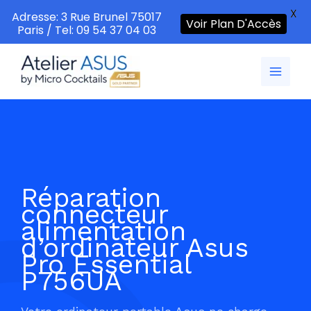
X
Adresse: 3 Rue Brunel 75017
Voir Plan D'Accès
Paris / Tel: 09 54 37 04 03
Aller
au
contenu
Réparation
connecteur
alimentation
d’ordinateur Asus
Pro Essential
P756UA