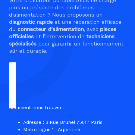
Votre ordinateur portable Asus ne charge
plus ou présente des problèmes
d’alimentation ? Nous proposons un
diagnostic rapide
et une réparation efficace
du
connecteur d’alimentation
, avec
pièces
officielles
et l’intervention de
techniciens
spécialisés
pour garantir un fonctionnement
sûr et durable.
Demander un Devis
Prendre RDV
Comment nous trouver :
Adresse : 3 Rue Brunel 75017 Paris
Métro Ligne 1 : Argentine