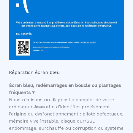
Réparation écran bleu
Écran bleu, redémarrages en boucle ou plantages
fréquents ?
Nous réalisons un diagnostic complet de votre
ordinateur
Asus
afin d’identifier précisément
l’origine du dysfonctionnement : pilote défectueux,
mémoire vive instable, disque dur/SSD
endommagé, surchauffe ou corruption du système