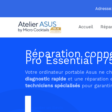
Adresse:
Aller
Accueil
Répar
au
contenu
Réparation conne
Pro Essential P7
Votre ordinateur portable Asus ne c
diagnostic rapide
et une réparation 
techniciens spécialisés
pour garantir
Demander un Devis