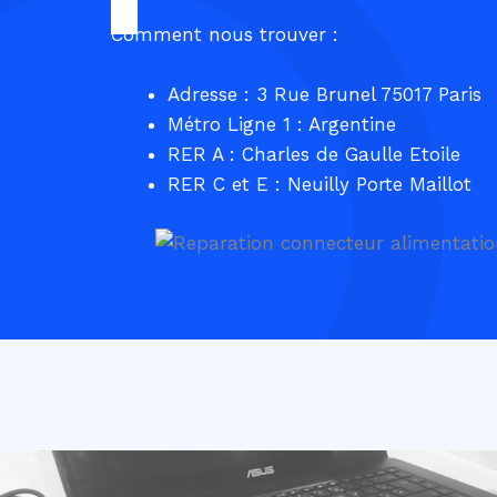
Comment nous trouver :
Adresse : 3 Rue Brunel 75017 Paris
Métro Ligne 1 : Argentine
RER A : Charles de Gaulle Etoile
RER C et E : Neuilly Porte Maillot