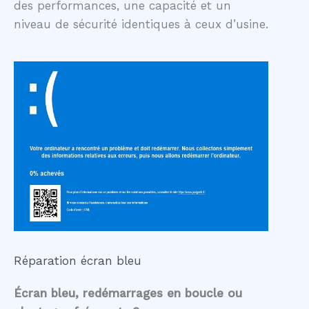
des performances, une capacité et un
niveau de sécurité identiques à ceux d’usine.
Réparation écran bleu
Écran bleu, redémarrages en boucle ou