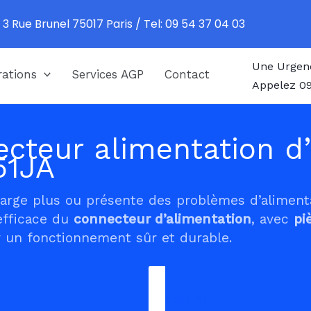
 3 Rue Brunel 75017 Paris / Tel: 09 54 37 04 03
Une Urgen
ations
Services AGP
Contact
Appelez 09
cteur alimentation d’
51JA
harge plus ou présente des problèmes d’alimen
efficace du
connecteur d’alimentation
, avec
pi
 un fonctionnement sûr et durable.
Prendre RDV